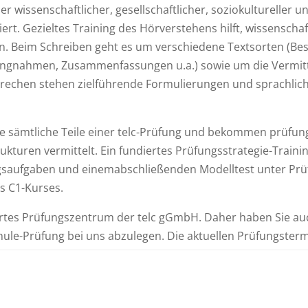
er wissenschaftlicher, gesellschaftlicher, soziokultureller 
iert. Gezieltes Training des Hörverstehens hilft, wissenscha
n. Beim Schreiben geht es um verschiedene Textsorten (Bes
ngnahmen, Zusammenfassungen u.a.) sowie um die Vermitt
prechen stehen zielführende Formulierungen und sprachlic
e sämtliche Teile einer telc-Prüfung und bekommen prüfun
kturen vermittelt. Ein fundiertes Prüfungsstrategie-Trainin
gsaufgaben und einemabschließenden Modelltest unter Prü
s C1-Kurses.
ertes Prüfungszentrum der telc gGmbH. Daher haben Sie auch 
le-Prüfung bei uns abzulegen. Die aktuellen Prüfungsterm